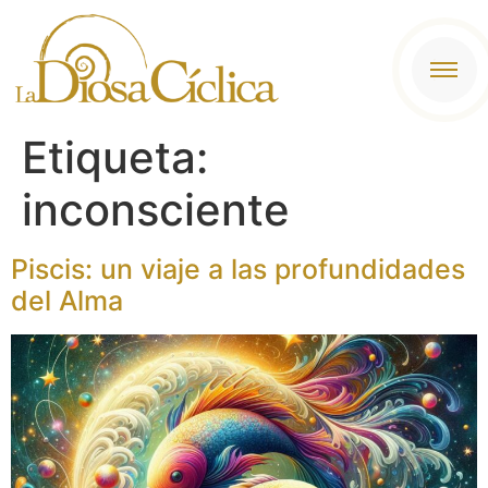
contenido
Etiqueta:
inconsciente
Piscis: un viaje a las profundidades
del Alma